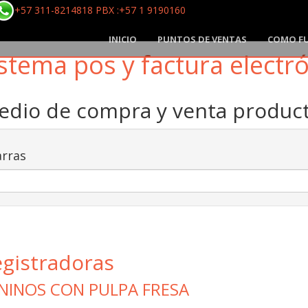
+57 311-8214818 PBX :+57 1 9190160
INICIO
PUNTOS DE VENTAS
COMO F
stema pos y factura electr
medio de compra y venta produ
rras
egistradoras
NINOS CON PULPA FRESA