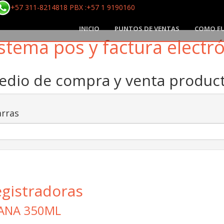
+57 311-8214818 PBX :+57 1 9190160
INICIO
PUNTOS DE VENTAS
COMO F
stema pos y factura electr
medio de compra y venta produ
rras
egistradoras
ANA 350ML