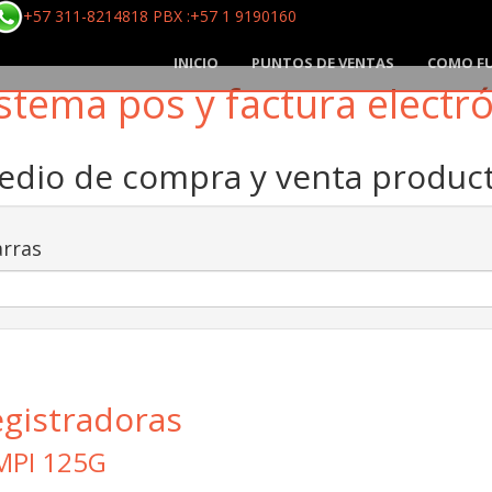
+57 311-8214818 PBX :+57 1 9190160
INICIO
PUNTOS DE VENTAS
COMO F
stema pos y factura electr
medio de compra y venta produ
rras
egistradoras
MPI 125G