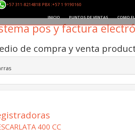
+57 311-8214818 PBX :+57 1 9190160
INICIO
PUNTOS DE VENTAS
COMO F
stema pos y factura electr
medio de compra y venta produ
rras
egistradoras
ESCARLATA 400 CC