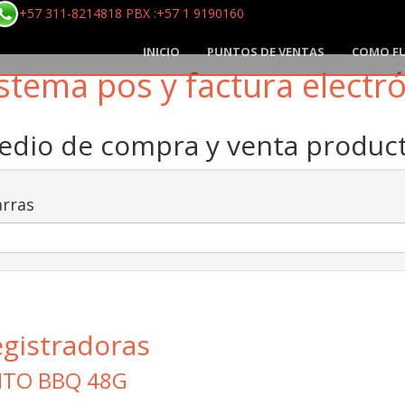
+57 311-8214818 PBX :+57 1 9190160
INICIO
PUNTOS DE VENTAS
COMO F
stema pos y factura electr
medio de compra y venta produ
rras
egistradoras
ITO BBQ 48G