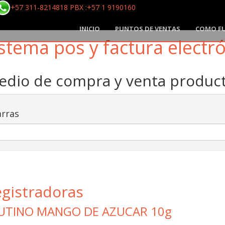
+57 311-8214818 PBX :+57 1 9190160
INICIO
PUNTOS DE VENTAS
COMO F
stema pos y factura electr
medio de compra y venta produ
rras
egistradoras
RUTINO MANGO DE AZUCAR 10g