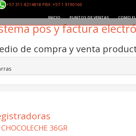
+57 311-8214818 PBX :+57 1 9190160
INICIO
PUNTOS DE VENTAS
COMO F
stema pos y factura electr
medio de compra y venta produ
rras
egistradoras
O CHOCOLECHE 36GR