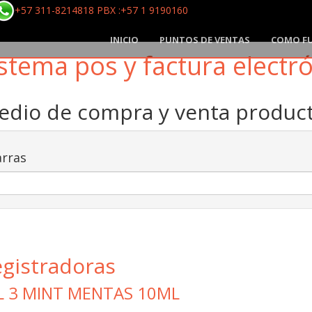
+57 311-8214818 PBX :+57 1 9190160
INICIO
PUNTOS DE VENTAS
COMO F
stema pos y factura electr
medio de compra y venta produ
rras
egistradoras
L 3 MINT MENTAS 10ML