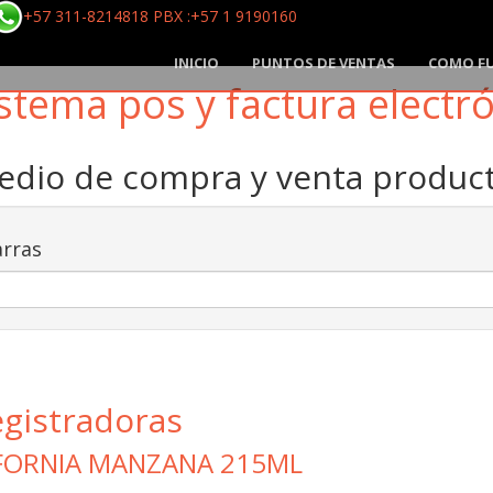
+57 311-8214818 PBX :+57 1 9190160
INICIO
PUNTOS DE VENTAS
COMO F
stema pos y factura electr
medio de compra y venta produ
rras
egistradoras
IFORNIA MANZANA 215ML