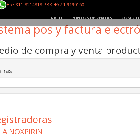
+57 311-8214818 PBX :+57 1 9190160
INICIO
PUNTOS DE VENTAS
COMO F
stema pos y factura electr
medio de compra y venta produ
rras
egistradoras
LA NOXPIRIN