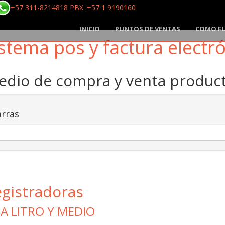
+57 311-8214818 PBX :+57 1 9190160
INICIO
PUNTOS DE VENTAS
COMO F
stema pos y factura electr
medio de compra y venta produ
rras
egistradoras
A LITRO Y MEDIO