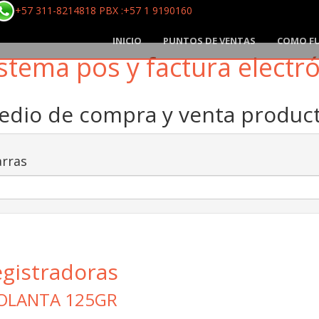
+57 311-8214818 PBX :+57 1 9190160
INICIO
PUNTOS DE VENTAS
COMO F
stema pos y factura electr
medio de compra y venta produ
rras
egistradoras
OLANTA 125GR