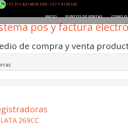
+57 311-8214818 PBX :+57 1 9190160
INICIO
PUNTOS DE VENTAS
COMO F
stema pos y factura electr
medio de compra y venta produ
rras
egistradoras
 LATA 269CC